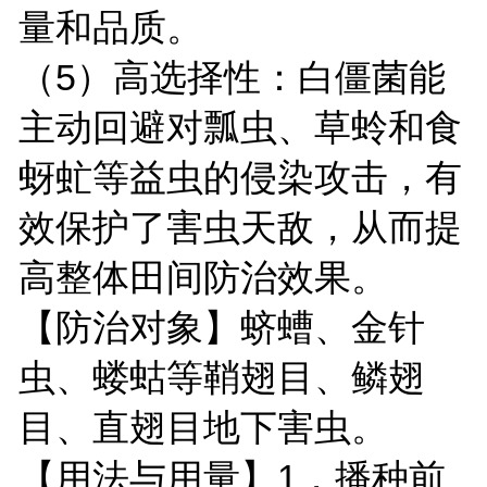
量和品质。
（5）高选择性：白僵菌能
主动回避对瓢虫、草蛉和食
蚜虻等益虫的侵染攻击，有
效保护了害虫天敌，从而提
高整体田间防治效果。
【防治对象】蛴螬、金针
虫、蝼蛄等鞘翅目、鳞翅
目、直翅目地下害虫。
【用法与用量】1．播种前