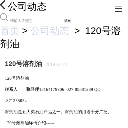
公司动态
搜索
首页
>
公司动态
>
120号溶
剂油
120号溶剂油
2019-07-24
120
号溶剂油
联系人
------
张
经理
13164179906
027-85881289 QQ
-----
-
871255054
溶剂油是五大类石油产品之一。溶剂油的用途十分广泛。
120
号溶剂油详情介绍
------