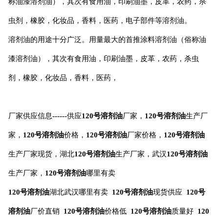
称油漆溶剂油），其次有食用油，印刷油墨，皮革，农药，杀
虫剂，橡胶，化妆品，香料，医药，电子部件等溶剂油。
溶剂油的用途十分广泛。用量最大的首推涂料溶剂油（俗称油
漆溶剂油），其次有食用油，印刷油墨，皮革，农药，杀虫
剂，橡胶，化妆品，香料，医药，
厂家供应信息
------
供应
120
号溶剂油
厂家，
120
号溶剂油
生产厂
家，
120
号溶剂油
价格，
120
号溶剂油
厂家价格，
120
号溶剂油
生产厂家现货，湖北
120
号溶剂油
生产厂家，武汉
120
号溶剂油
生产厂家，
120
号溶剂油
哪里有卖
120
号溶剂油
湖北武汉哪里有卖
120
号溶剂油
现货供应
120
号
溶剂油
厂价直销
120
号溶剂油
价格低
120
号溶剂油
质量好
120