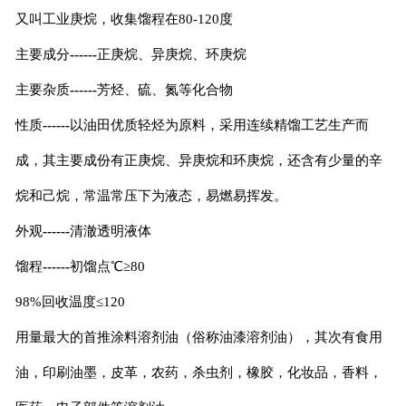
又叫工业庚烷，收集馏程在
80-120
度
主要成分
------
正庚烷、异庚烷、环庚烷
主要杂质
------
芳烃、硫、氮等化合物
性质
------
以油田优质轻烃为原料，采用连续精馏工艺生产而
成，其主要成份有正庚烷、异庚烷和环庚烷，还含有少量的辛
烷和己烷，常温常压下为液态，易燃易挥发。
外观
------
清澈透明液体
馏程
------
初馏点
℃≥
80
98%
回收温度≤
120
用量最大的首推涂料溶剂油（俗称油漆溶剂油），其次有食用
油，印刷油墨，皮革，农药，杀虫剂，橡胶，化妆品，香料，