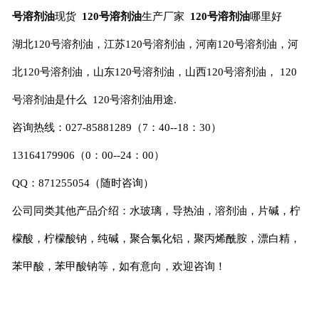
号溶剂油
现货
120
号溶剂油
生产厂家
120
号溶剂油
哪里好
湖北
120
号溶剂油，江苏
120
号溶剂油，河南
120
号溶剂油，河
北
120
号溶剂油，山东
120
号溶剂油，山西
120
号溶剂油，
120
号溶剂油是什么
120
号溶剂油用途
.
咨询热线：
027-85881289
（
7
：
40--18
：
30
）
13164179906
（
0
：
00--24
：
00
）
QQ
：
871255054
（随时咨询）
公司同类其他产品介绍：水玻璃，导热油，溶剂油，片碱，柠
檬酸，柠檬酸钠，纯碱，聚合氯化铝，聚丙烯酰胺，漂白精，
苯甲酸，苯甲酸钠等，如有意向，欢迎咨询！