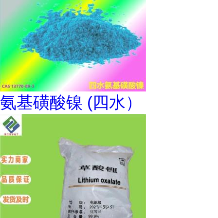
氨基磺酸镍 (四水）