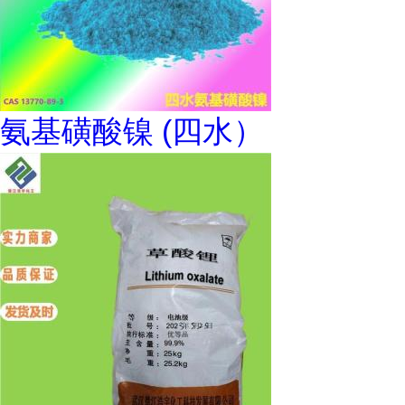
氨基磺酸镍 (四水）