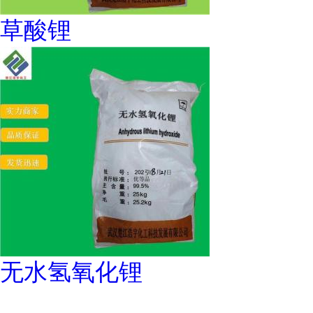
草酸锂
无水氢氧化锂