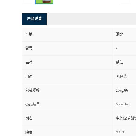
产品详请
产地
湖北
/
货号
品牌
楚江
用途
见包装
包装规格
25kg/袋
553-91-3
CAS编号
别名
电池级草酸
99.9%
纯度