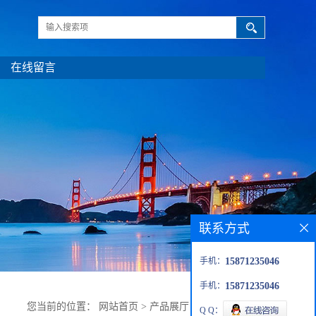
在线留言
联系方式
手机：
15871235046
手机：
15871235046
您当前的位置：
网站首页
>
产品展厅
>
中间体
>
草酸锂
Q Q：