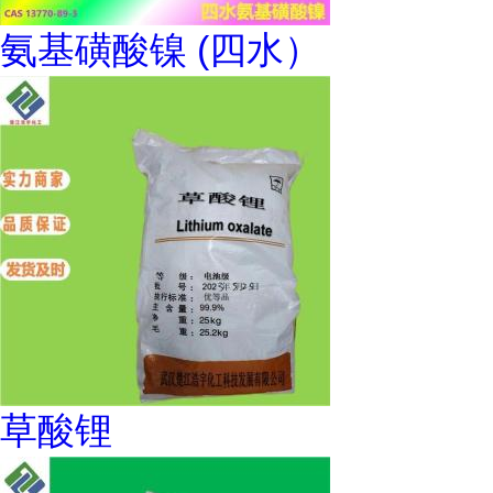
氨基磺酸镍 (四水）
草酸锂