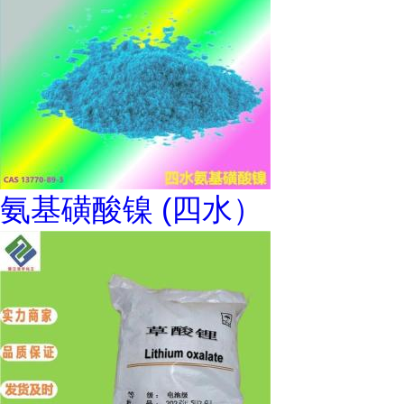
氨基磺酸镍 (四水）