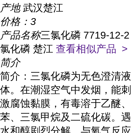
产地
武汉楚江
价格：
3
产品名称
三氯化磷 7719-12-2
氯化磷 楚江
查看相似产品 >
简介
简介：三氯化磷为无色澄清液
体。在潮湿空气中发烟，能刺
激腐蚀黏膜，有毒溶于乙醚、
苯、三氯甲烷及二硫化碳。遇
水和醇剧烈分解，与氧气反应