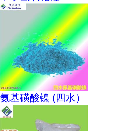
氨基磺酸镍 (四水）