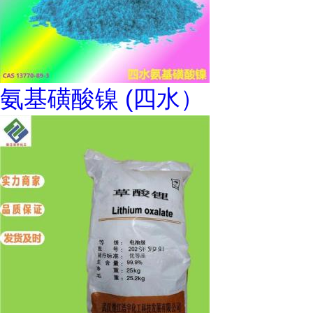
氨基磺酸镍 (四水）