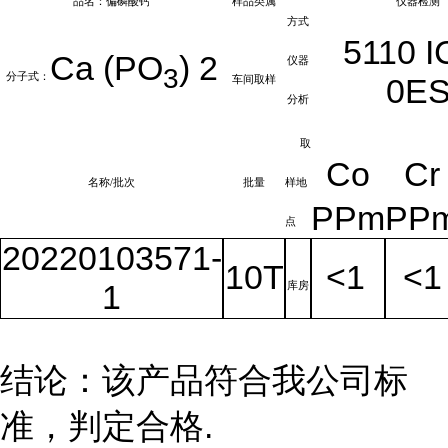
品名：偏磷酸钙
样品类属
仪器检测
方式
5110
I
Ca (PO
)
2
仪器
3
分子式：
0E
车间取样
分析
取
Co
Cr
名称
/批次
批量
样地
PPm
PP
点
20220103571-
10T
<1
<1
1
库房
结论：该产品符合我公司标
准，判定合格
.