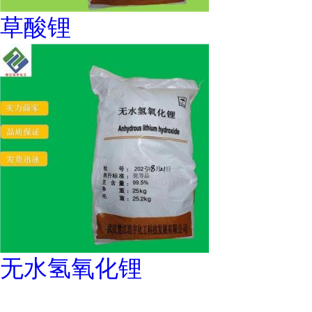
草酸锂
无水氢氧化锂