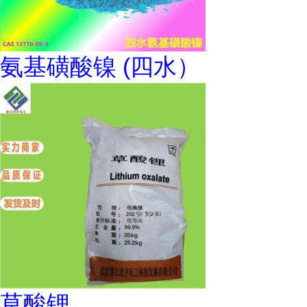
氨基磺酸镍 (四水）
草酸锂