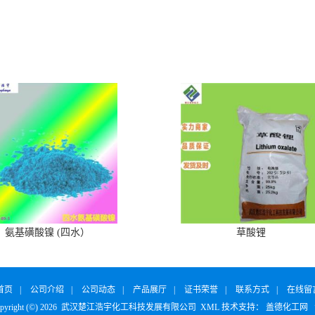
氨基磺酸镍 (四水）
草酸锂
首页
|
公司介绍
|
公司动态
|
产品展厅
|
证书荣誉
|
联系方式
|
在线留
right (©) 2026
武汉楚江浩宇化工科技发展有限公司
XML
技术支持：
盖德化工网