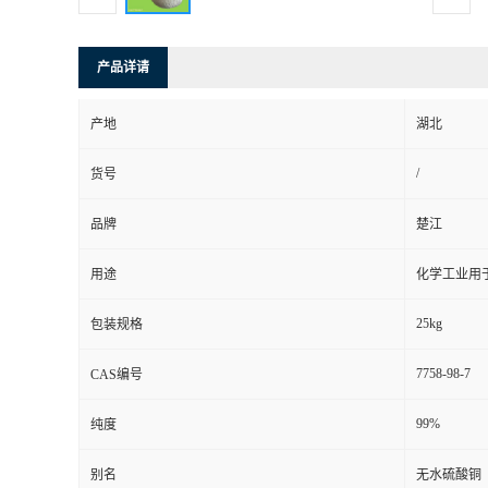
产品详请
产地
湖北
/
货号
品牌
楚江
用途
化学工业用
25kg
包装规格
7758-98-7
CAS编号
99%
纯度
别名
无水硫酸铜