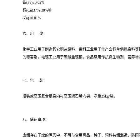
铁(Fe)≤0.02%
铜(Cu)37%-39%锌
(Zn)≤0.01%
六、用 途：
化学工业用于制造其它铜盐原料，染料工业用于生产含铜单偶氮染料等
的毒害剂，电镀工业用于硫酸盐镀铜。食品级用作抗微生物剂、营养增
七、包 装：
瓶装或高压复合纸袋内衬高压聚乙烯内袋，净重25kg/袋。
八、储运事项：
应储存在干燥的库房中，不可与食用商品、种子、饲料共储混运，防雨