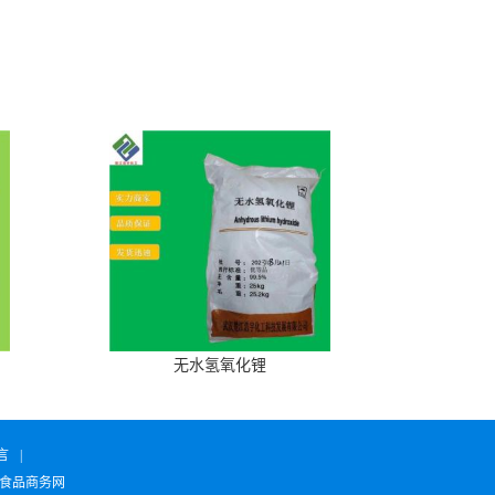
无水氢氧化锂
言
|
食品商务网