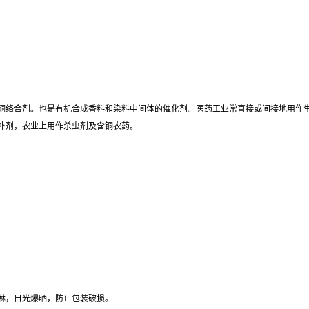
铜络合剂。也是有机合成香料和染料中间体的催化剂。医药工业常直接或间接地用作
补剂，农业上用作杀虫剂及含铜农药。
淋，日光爆晒，防止包装破损。