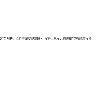
生产异烟肼、乙胺嘧啶的辅助原料、涂料工业用于油酸铜作为船底防污漆