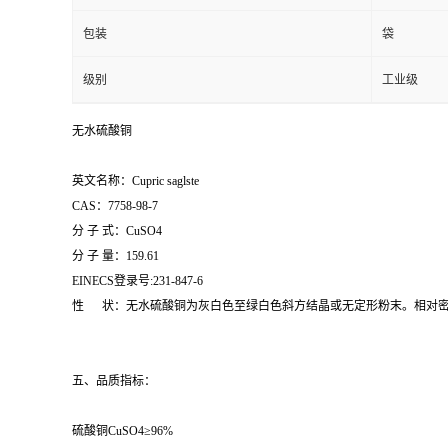
包装
袋
级别
工业级
无水硫酸铜
英文名称：Cupric saglste
CAS：7758-98-7
分 子 式：CuSO4
分 子 量：159.61
EINECS登录号:231-847-6
性 状：无水硫酸铜为灰白色至绿白色斜方结晶或无定形粉末。相对密度3
五、品质指标：
硫酸铜CuSO4≥96%