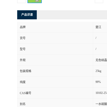
产品详请
品牌
楚江
/
货号
/
型号
外观
无色结晶
25kg
包装规格
99%
纯度
10102-25
CAS编号
别名
一水硫酸