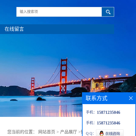
在线留言
联系方式
手机：
15871235046
手机：
15871235046
您当前的位置：
网站首页
>
产品展厅
>
锂盐
>
单水硫酸锂
Q Q：