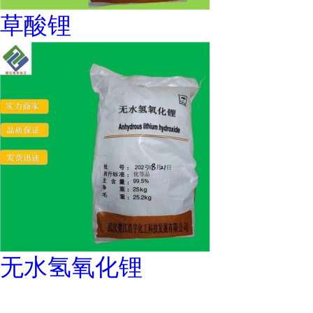
草酸锂
无水氢氧化锂