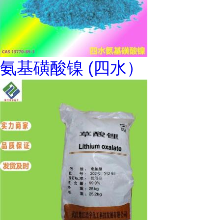
氨基磺酸镍 (四水）