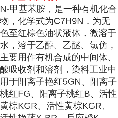
N-甲基苯胺，是一种有机化合
物，化学式为C
7
H
9
N，为无
色至红棕色油状液体，微溶于
水，溶于乙醇、乙醚、氯仿，
主要用作有机合成的中间体、
酸吸收剂和溶剂，染料工业中
用于阳离子艳红5GN、阳离子
桃红FG、阳离子桃红B、活性
黄棕KGR、活性黄棕KGR、
活性艳蓝X-BR、反应橙K-