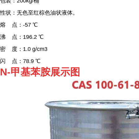
包装：200kg/桶
性状：无色至红棕色油状液体。
熔 点：-57 ℃
沸 点：196.2 ℃
密 度：1.0 g/cm3
闪 点：78.9 ℃
N-甲基苯胺展示图