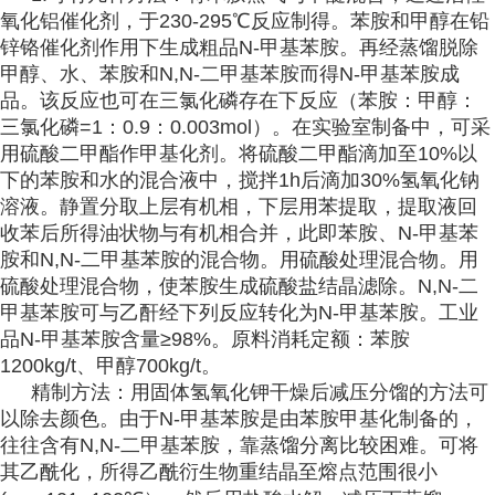
氧化铝
催化剂，于230-295℃反应制得。苯胺和甲醇在铅
锌铬催化剂作用下生成粗品N-甲基苯胺。再经蒸馏脱除
甲醇、水、苯胺和N,N-二甲基苯胺而得N-甲基苯胺成
品。该反应也可在三氯化磷存在下反应（苯胺：甲醇：
三氯化磷=1：0.9：0.003mol）。在实验室制备中，可采
用硫酸二甲酯作甲基化
剂。将硫酸二甲酯滴加至10%以
下的苯胺和水的混合液中，搅拌1h后滴加30%氢氧化钠
溶液。静置分取上层有机相，下层用苯提取，提取液回
收苯后所得油状物与有机相合并，此即苯胺、N-甲基苯
胺和N,N-二甲基苯胺的混合物。用硫酸处理混合物。用
硫酸处理混合物，使苯胺生成硫酸盐结晶滤除。N,N-二
甲基苯胺可与乙酐经下列反应转化为N-甲基苯胺。工业
品N-甲基苯胺含量≥98%。原料消耗定额：苯胺
1200kg/t、甲醇700kg/t。
精制方法：用固体氢氧化钾
干燥后减压分馏的方法可
以除去颜色。由于N-甲基苯胺是由苯胺甲基化制备的，
往往含有N,N-二甲基苯胺，靠蒸馏分离比较困难。可将
其乙酰化，所得乙酰衍生物重结晶
至熔点范围很小