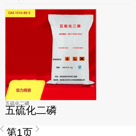
五硫化二磷
五硫化二磷
第1页