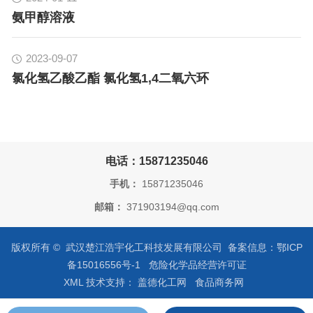
氨甲醇溶液
2023-09-07
氯化氢乙酸乙酯 氯化氢1,4二氧六环
电话：15871235046
手机：
15871235046
邮箱：
371903194@qq.com
版权所有 © 武汉楚江浩宇化工科技发展有限公司 备案信息：
鄂ICP
备15016556号-1
危险化学品经营许可证
XML
技术支持：
盖德化工网
食品商务网