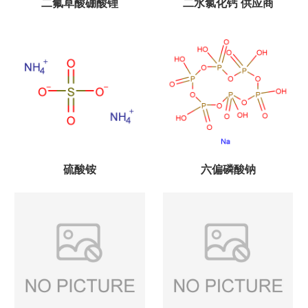
二氟草酸硼酸锂
二水氯化钙 供应商
硫酸铵
六偏磷酸钠