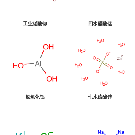
工业碳酸锶
四水醋酸锰
氢氧化铝
七水硫酸锌