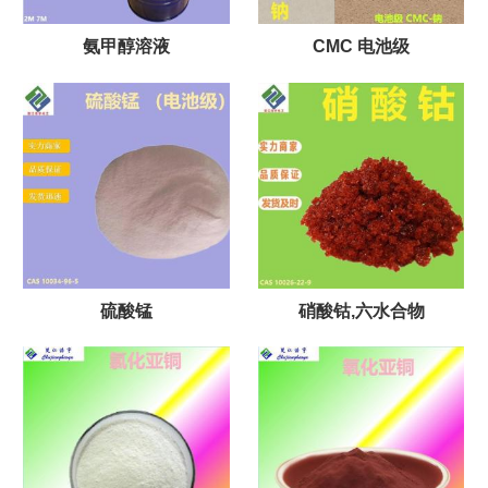
氨甲醇溶液
CMC 电池级
硫酸锰
硝酸钴,六水合物