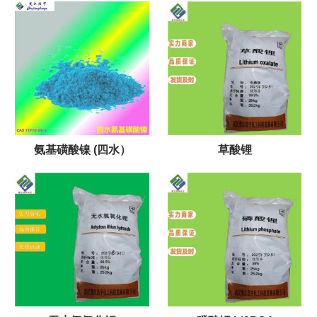
氨基磺酸镍 (四水）
草酸锂