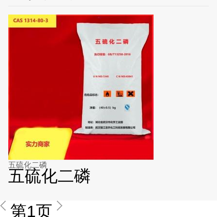
五硫化二磷
五硫化二磷
第1页