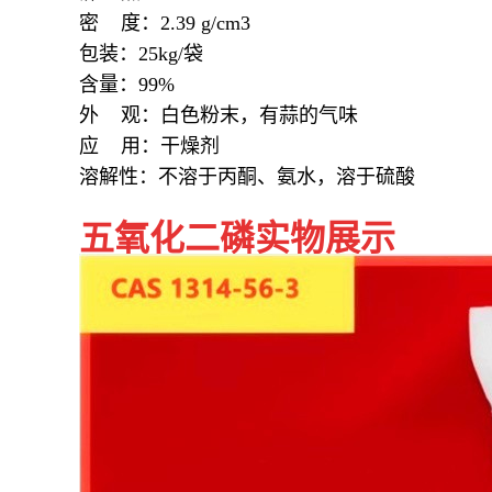
密 度：2.39 g/cm3
包装：25kg/袋
含量：99%
外 观：白色粉末，有蒜的气味
应 用：干燥剂
溶解性：不溶于丙酮、氨水，溶于硫酸
五氧化二磷实物展示