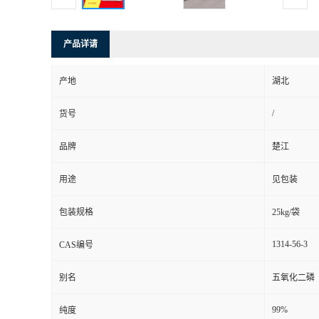
产品详请
产地
湖北
/
货号
品牌
楚江
用途
见包装
包装规格
25kg/袋
1314-56-3
CAS编号
别名
五氧化二磷
99%
纯度