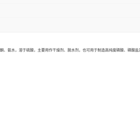
酮、氨水，溶于硫酸，主要用作干燥剂、脱水剂，也可用于制造高纯度磷酸、磷酸盐