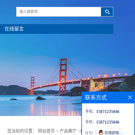
在线留言
联系方式
手机：
15871235046
手机：
15871235046
您当前的位置：
网站首页
>
产品展厅
>
化工
>
五氧化二磷
Q Q：