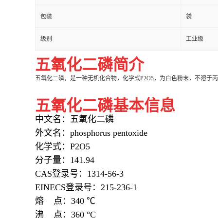
包装
袋
级别
工业级
五氧化二磷简介
五氧化二磷，是一种无机化合物，化学式P
2
O
5
，为白色粉末，不溶于丙
五氧化二磷基本信息
中文名：五氧化二磷
外文名：phosphorus pentoxide
化学式：P2O5
分子量：141.94
CAS登录号：1314-56-3
EINECS登录号：215-236-1
熔 点：340 ℃
沸 点：360 °C