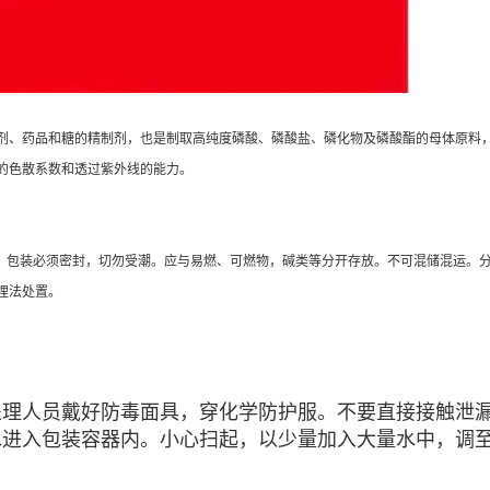
剂、药品和糖的精制剂，也是制取高纯度磷酸、磷酸盐、磷化物及磷酸酯的母体原料
的色散系数和透过紫外线的能力。
源。包装必须密封，切勿受潮。应与易燃、可燃物，碱类等分开存放。不可混储混运。
埋法处置。
处理人员戴好防毒面具，穿化学防护服。不要直接接触泄
水进入包装容器内。小心扫起，以少量加入大量水中，调