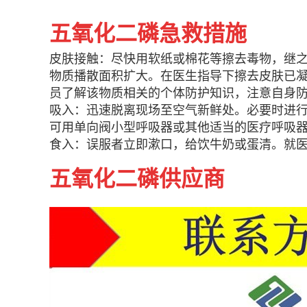
五氧化二磷急救措施
皮肤接触：尽快用软纸或棉花等擦去毒物，继之
物质播散面积扩大。在医生指导下擦去皮肤已
员了解该物质相关的个体防护知识，注意自身
吸入：迅速脱离现场至空气新鲜处。必要时进
可用单向阀小型呼吸器或其他适当的医疗呼吸
食入：误服者立即漱口，给饮牛奶或蛋清。就
五氧化二磷供应商