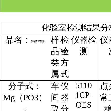
化验室检测结果分
品名
：
样
检
仪器检
仪
偏磷酸镁
品
验
测
类
方
属
式
5110
分子式：
车
仪
点
1CP-
Mg
（
PO3）
间
器
常
OES
取
分
2