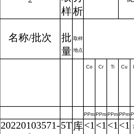
样
析
名称
/批次
批
取样
量
地点
Co
Cr
Ti
Cu
PPm
PPm
PPm
PPm
20220103571-
5T
<1
<1
<1
<1
库