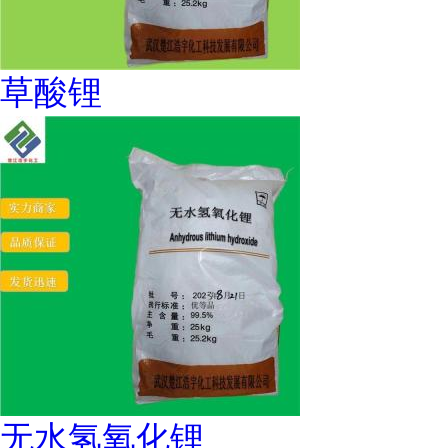
草酸锂
无水氢氧化锂